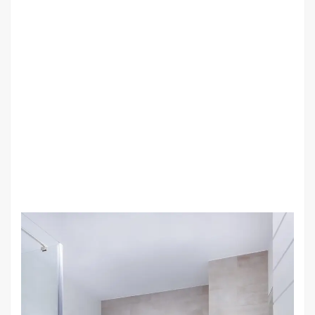
Diseños
Reforma Integral
Tendencias Actuales en Diseño de
Baños
desarrollo
9 de julio de 2024
0