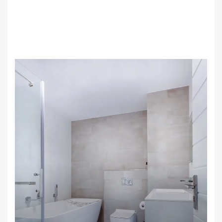
Diseños
Reforma Integral
Tendencias Actuales en Diseño de
Baños
desarrollo
9 de julio de 2024
0