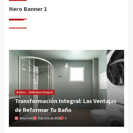
Hero Banner 1
s
P