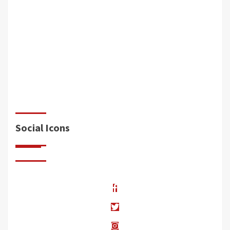
Tendencias Actuales en Diseño de Baños
desarrollo
9 de julio de 2024
0
El diseño de baños ha evolucionado significativamente en
los últimos años, reflejando tanto avances tecnológicos
como cambios en las preferencias…
Read More..
Social Icons